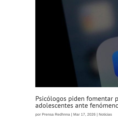
Psicólogos piden fomentar p
adolescentes ante fenómeno
por
Prensa Redhnna
|
Mar 17, 2026
|
Noticias