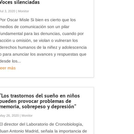
Voces silenciadas
Jul 3, 2020
|
Monitor
Por Oscar Misle Si bien es cierto que los
medios de comunicación son un pilar
fundamental para las denuncias, cuando por
acción u omisión, se violan o vulneran los
derechos humanos de la niñez y adolescencia
o para anunciar los avances y respuestas que
desde los...
leer más
“Los trastornos del sueño en niños
pueden provocar problemas de
memoria, sobrepeso y depresión”
May 26, 2020
|
Monitor
El director del Laboratorio de Cronobiología,
Juan Antonio Madrid, señala la importancia de