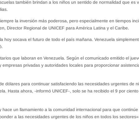
cuelas también brindan a los niños un sentido de normalidad que es vi
ias.
siempre la inversión más poderosa, pero especialmente en tiempos inci
n, Director Regional de UNICEF para América Latina y el Caribe.
la hoy socava el futuro de todo el país mañana. Venezuela simplemen
ó.
tarios que laboran en Venezuela. Según el comunicado emitido el juev
 y empresas privadas y autoridades locales para proporcionar asistenci
 de dólares para continuar satisfaciendo las necesidades urgentes de n
. Hasta ahora, -informó UNICEF-, solo se ha recibido el 9 por ciento
y hace un llamamiento a la comunidad internacional para que continúe
ponder a las necesidades urgentes de los niños en todos los sectores»