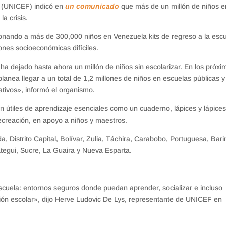
a (UNICEF) indicó en
un comunicado
que más de un millón de niños e
a crisis.
ionando a más de 300,000 niños en Venezuela kits de regreso a la esc
nes socioeconómicas difíciles.
 ha dejado hasta ahora un millón de niños sin escolarizar. En los próxi
anea llegar a un total de 1,2 millones de niños en escuelas públicas y
ativos», informó el organismo.
 útiles de aprendizaje esenciales como un cuaderno, lápices y lápice
recreación, en apoyo a niños y maestros.
 Distrito Capital, Bolívar, Zulia, Táchira, Carabobo, Portuguesa, Bari
egui, Sucre, La Guaira y Nueva Esparta.
scuela: entornos seguros donde puedan aprender, socializar e incluso
ción escolar», dijo Herve Ludovic De Lys, representante de UNICEF en