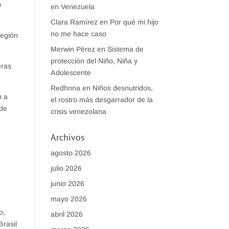
e
en Venezuela
Clara Ramírez
en
Por qué mi hijo
no me hace caso
región
Merwin Pérez
en
Sistema de
protección del Niño, Niña y
eras
Adolescente
Redhnna
en
Niños desnutridos,
n a
el rostro más desgarrador de la
 de
crisis venezolana
Archivos
s
agosto 2026
julio 2026
junio 2026
mayo 2026
o,
abril 2026
Brasil