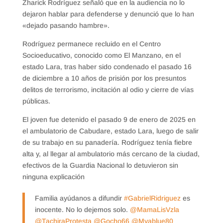
Zharick Rodríguez señaló que en la audiencia no lo
dejaron hablar para defenderse y denunció que lo han
«dejado pasando hambre».
Rodríguez permanece recluido en el Centro
Socioeducativo, conocido como El Manzano, en el
estado Lara, tras haber sido condenado el pasado 16
de diciembre a 10 años de prisión por los presuntos
delitos de terrorismo, incitación al odio y cierre de vías
públicas.
El joven fue detenido el pasado 9 de enero de 2025 en
el ambulatorio de Cabudare, estado Lara, luego de salir
de su trabajo en su panadería. Rodríguez tenía fiebre
alta y, al llegar al ambulatorio más cercano de la ciudad,
efectivos de la Guardia Nacional lo detuvieron sin
ninguna explicación
Familia ayúdanos a difundir
#GabrielRidriguez
es
inocente. No lo dejemos solo.
@MamaLisVzla
@TachiraProtesta
@Gocho66
@Myablue80