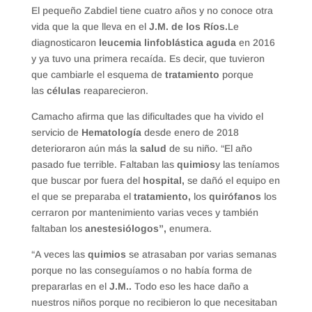
El pequeño Zabdiel tiene cuatro años y no conoce otra
vida que la que lleva en el
J.M. de los Ríos.
Le
diagnosticaron
leucemia linfoblástica aguda
en 2016
y ya tuvo una primera recaída. Es decir, que tuvieron
que cambiarle el esquema de
tratamiento
porque
las
células
reaparecieron.
Camacho afirma que las dificultades que ha vivido el
servicio de
Hematología
desde enero de 2018
deterioraron aún más la
salud
de su niño. “El año
pasado fue terrible. Faltaban las
quimios
y las teníamos
que buscar por fuera del
hospital,
se dañó el equipo en
el que se preparaba el
tratamiento,
los
quirófanos
los
cerraron por mantenimiento varias veces y también
faltaban los
anestesiólogos”,
enumera.
“A veces las
quimios
se atrasaban por varias semanas
porque no las conseguíamos o no había forma de
prepararlas en el
J.M..
Todo eso les hace daño a
nuestros niños porque no recibieron lo que necesitaban