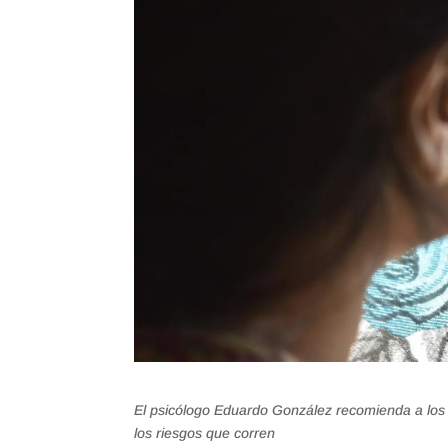
El psicólogo Eduardo González recomienda a los pa
los riesgos que corren