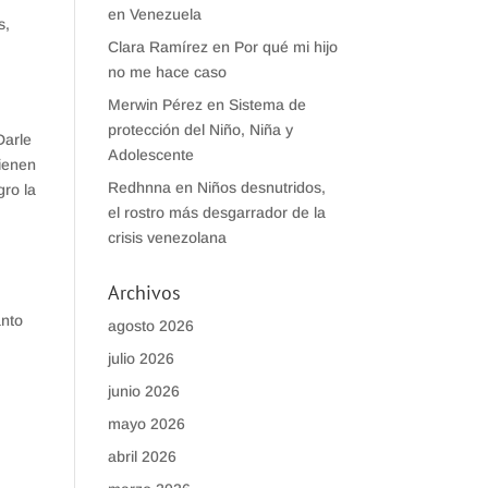
en Venezuela
s,
Clara Ramírez
en
Por qué mi hijo
no me hace caso
Merwin Pérez
en
Sistema de
protección del Niño, Niña y
Darle
Adolescente
tienen
Redhnna
en
Niños desnutridos,
gro la
el rostro más desgarrador de la
crisis venezolana
Archivos
anto
agosto 2026
julio 2026
n
junio 2026
mayo 2026
abril 2026