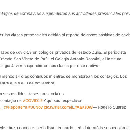
ontagios de coronavirus suspendieron sus actividades presenciales por 
r las clases presenciales debido al reporte de casos positivos de covi
casos de covid-19 en colegios privados del estado Zulia. El periodista
ivada San Vicete de Paúl, el Colegio Antonio Rosmini, el Instituto
legio Javier suspendieron sus clases por este motivo.
al menos 14 días continuos mientras se monitorean los contagios. Los
entre el 4 y el 8 de noviembre.
n suspendidos clases presenciales
 contagio de
#COVID19
Aquí sus respectivos
a_
@ReporteYa
#08Nov
pic.twitter.com/jEjfAaXs0W
— Rogelio Suarez
noviembre, cuando el periodista Leonardo León informó la suspensión d