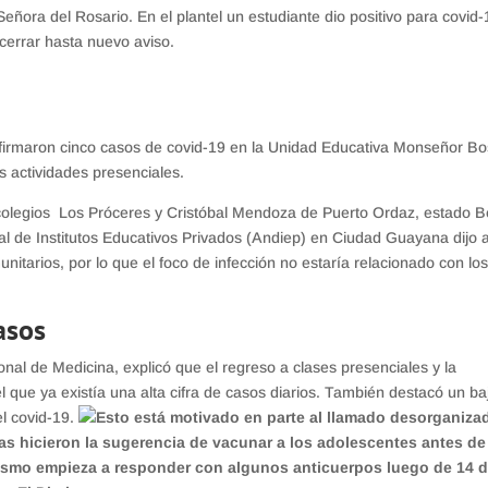
eñora del Rosario. En el plantel un estudiante dio positivo para covid-
ó cerrar hasta nuevo aviso.
onfirmaron cinco casos de covid-19 en la Unidad Educativa Monseñor Bo
s actividades presenciales.
colegios Los Próceres y Cristóbal Mendoza de Puerto Ordaz, estado Bo
nal de Institutos Educativos Privados (Andiep) en Ciudad Guayana dijo 
itarios, por lo que el foco de infección no estaría relacionado con lo
casos
nal de Medicina, explicó que el regreso a clases presenciales y la
 el que ya existía una alta cifra de casos diarios. También destacó un ba
el covid-19.
Esto está motivado en parte al llamado desorganiza
cas hicieron la sugerencia de vacunar a los adolescentes antes de
anismo empieza a responder con algunos anticuerpos luego de 14 d