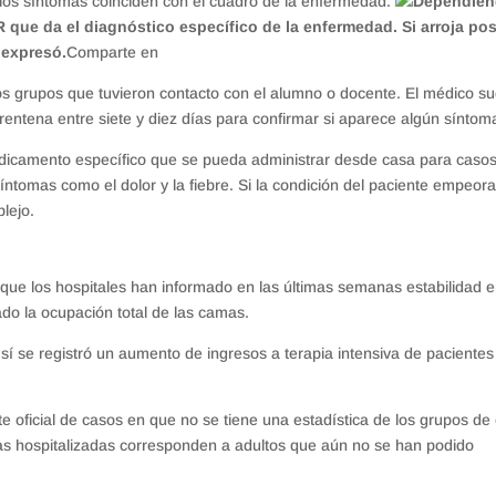
ue los síntomas coinciden con el cuadro de la enfermedad.
Dependie
R que da el diagnóstico específico de la enfermedad. Si arroja pos
 expresó.
Comparte en
 los grupos que tuvieron contacto con el alumno o docente. El médico su
ntena entre siete y diez días para confirmar si aparece algún síntom
dicamento específico que se pueda administrar desde casa para caso
íntomas como el dolor y la fiebre. Si la condición del paciente empeora
plejo.
 que los hospitales han informado en las últimas semanas estabilidad e
ado la ocupación total de las camas.
 sí se registró un aumento de ingresos a terapia intensiva de paciente
rte oficial de casos en que no se tiene una estadística de los grupos de
nas hospitalizadas corresponden a adultos que aún no se han podido