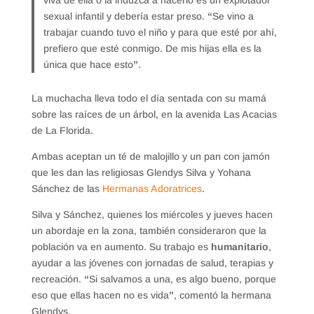
viva de ella o la induzca a hacerlo es un explotador
sexual infantil y debería estar preso.
“
Se vino a
trabajar cuando tuvo el niño y para que esté por ahí,
prefiero que esté conmigo. De mis hijas ella es la
única que hace esto
”
.
La muchacha lleva todo el día sentada con su mamá
sobre las raíces de un árbol, en la avenida Las Acacias
de La Florida.
Ambas aceptan un té de malojillo y un pan con jamón
que les dan las religiosas Glendys Silva y Yohana
Sánchez de las
Hermanas Adoratrices
.
Silva y Sánchez, quienes los miércoles y jueves hacen
un abordaje en la zona, también consideraron que la
población va en aumento. Su trabajo es
humanitario
,
ayudar a las jóvenes con jornadas de salud, terapias y
recreación.
“
Si salvamos a una, es algo bueno, porque
eso que ellas hacen no es vida
”
, comentó la hermana
Glendys.