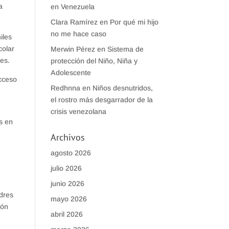
a
en Venezuela
Clara Ramírez
en
Por qué mi hijo
no me hace caso
iles
colar
Merwin Pérez
en
Sistema de
es.
protección del Niño, Niña y
Adolescente
acceso
Redhnna
en
Niños desnutridos,
el rostro más desgarrador de la
crisis venezolana
es en
Archivos
agosto 2026
julio 2026
junio 2026
dres
mayo 2026
ión
abril 2026