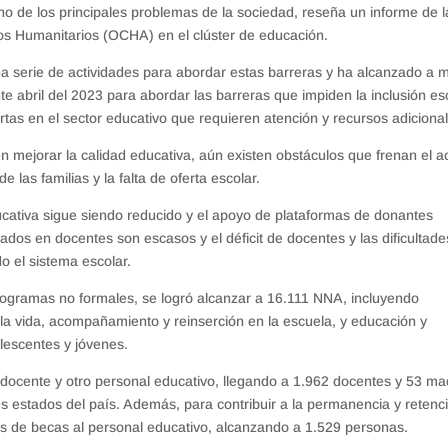
no de los principales problemas de la sociedad, reseña un informe de l
os Humanitarios (OCHA) en el clúster de educación.
a serie de actividades para abordar estas barreras y ha alcanzado a m
e abril del 2023 para abordar las barreras que impiden la inclusión es
as en el sector educativo que requieren atención y recursos adicional
en mejorar la calidad educativa, aún existen obstáculos que frenan el 
e las familias y la falta de oferta escolar.
ducativa sigue siendo reducido y el apoyo de plataformas de donantes
zados en docentes son escasos y el déficit de docentes y las dificultad
o el sistema escolar.
programas no formales, se logró alcanzar a 16.111 NNA, incluyendo
 la vida, acompañamiento y reinserción en la escuela, y educación y
lescentes y jóvenes.
docente y otro personal educativo, llegando a 1.962 docentes y 53 ma
s estados del país. Además, para contribuir a la permanencia y retenc
des de becas al personal educativo, alcanzando a 1.529 personas.