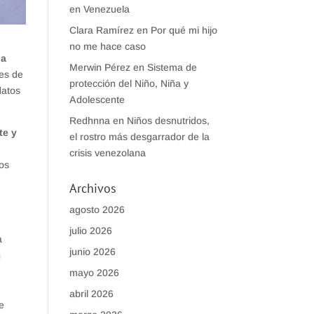
en Venezuela
Clara Ramírez
en
Por qué mi hijo
no me hace caso
la
Merwin Pérez
en
Sistema de
res de
protección del Niño, Niña y
datos
Adolescente
Redhnna
en
Niños desnutridos,
te y
el rostro más desgarrador de la
crisis venezolana
sos
Archivos
agosto 2026
julio 2026
a
junio 2026
n
mayo 2026
abril 2026
e