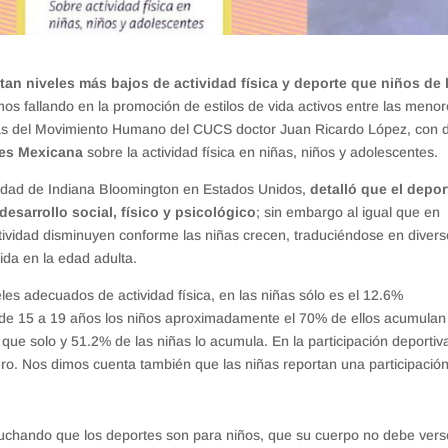
an niveles más bajos de actividad física y deporte que niños de 
amos fallando en la promoción de estilos de vida activos entre las meno
cias del Movimiento Humano del CUCS doctor Juan Ricardo López, con 
nes Mexicana
sobre la actividad física en niñas, niños y adolescentes.
rsidad de Indiana Bloomington en Estados Unidos,
detalló que el depor
desarrollo social, físico y psicológico
; sin embargo al igual que en
ctividad disminuyen conforme las niñas crecen, traduciéndose en diver
ida en la edad adulta.
les adecuados de actividad física, en las niñas sólo es el 12.6%
 de 15 a 19 años los niños aproximadamente el 70% de ellos acumulan
 que solo y 51.2% de las niñas lo acumula. En la participación deportiv
o. Nos dimos cuenta también que las niñas reportan una participació
cuchando que los deportes son para niños, que su cuerpo no debe vers