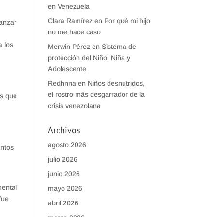
en Venezuela
Clara Ramírez
en
Por qué mi hijo
canzar
no me hace caso
a los
Merwin Pérez
en
Sistema de
protección del Niño, Niña y
Adolescente
Redhnna
en
Niños desnutridos,
el rostro más desgarrador de la
es que
crisis venezolana
s
Archivos
agosto 2026
entos
julio 2026
junio 2026
mental
mayo 2026
fue
abril 2026