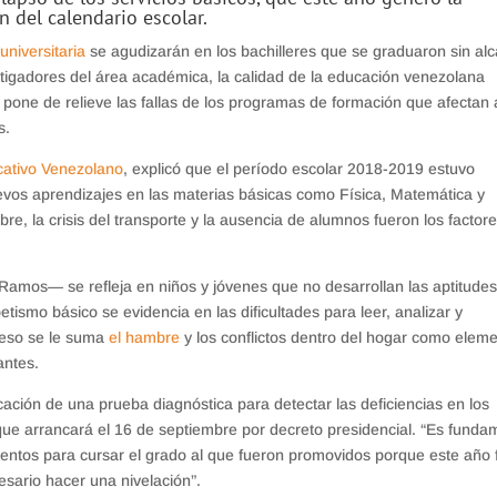
 del calendario escolar.
 universitaria
se agudizarán en los bachilleres que se graduaron sin al
tigadores del área académica, la calidad de la educación venezolana
 pone de relieve las fallas de los programas de formación que afectan 
s.
cativo Venezolano
, explicó que el período escolar 2018-2019 estuvo
uevos aprendizajes en las materias básicas como Física, Matemática y
re, la crisis del transporte y la ausencia de alumnos fueron los factor
Ramos— se refleja en niños y jóvenes que no desarrollan las aptitude
tismo básico se evidencia en las dificultades para leer, analizar y
 eso se le suma
el hambre
y los conflictos dentro del hogar como elem
antes.
licación de una prueba diagnóstica para detectar las deficiencias en los
ue arrancará el 16 de septiembre por decreto presidencial. “Es funda
ientos para cursar el grado al que fueron promovidos porque este año 
esario hacer una nivelación”.