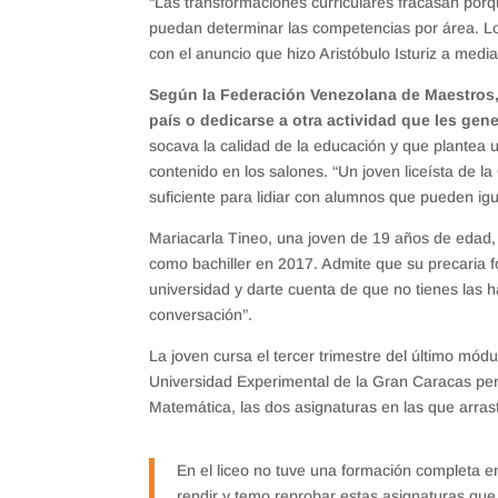
“Las transformaciones curriculares fracasan por
puedan determinar las competencias por área. L
con el anuncio que hizo Aristóbulo Isturiz a me
Según la Federación Venezolana de Maestros,
país o dedicarse a otra actividad que les ge
socava la calidad de la educación y que plantea u
contenido en los salones. “Un joven liceísta de l
suficiente para lidiar con alumnos que pueden igu
Mariacarla Tineo, una joven de 19 años de edad, ex
como bachiller en 2017. Admite que su precaria f
universidad y darte cuenta de que no tienes las
conversación”.
La joven cursa el tercer trimestre del último mó
Universidad Experimental de la Gran Caracas pero
Matemática, las dos asignaturas en las que arrast
En el liceo no tuve una formación completa 
rendir y temo reprobar estas asignaturas que v