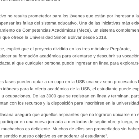
vo no resulta prometedor para los jóvenes que están por ingresar a l
pensar las fallas del sistema educativo. Una de las iniciativas más exi
ramiento de Competencias Académicas (Mece), un sistema complemen
or que ofrece la Universidad Simón Bolívar desde 2018.
, explicó que el proyecto dividido en los tres módulos: Prepárate,
rtalecer su formación académica para orientarse y descubrir su vocació
dacta al que cualquier persona puede ingresar en línea para explorars
res fases pueden optar a un cupo en la USB una vez sean procesados 
on idóneas para la oferta académica de la USB, el estudiante puede exp
 u ocupaciones. De las 3000 que se registran en línea y terminan, part
n con los recursos y la disposición para inscribirse en la universidad
lasana aseguró que aquellos aspirantes que no lograron ubicarse en e
a participar en una nueva jornada a mediados de septiembre y luego, e
os muchachos es deficiente. Muchos de ellos son promediados sin habe
e sentido nuestro objetivo es empoderar al estudiante”.