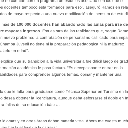
que no cuentan con un programa de estudios asociado con los que se
os docentes tampoco esta formados para eso”, aseguró Ramos en rela
diados de mayo respecto a una nueva modificación del pensum de estudi
 más de 100.000 docentes han abandonado las aulas para irse de
nere mayores ingresos
. Esa es otra de las realidades que, según Ramo
n nuevo problema: la contratación de personal no calificado para impar
a Chamba Juvenil no tiene ni la preparación pedagógica ni la madurez
alarlo en edad”.
plica que su transición a la vida universitaria fue difícil luego de gra
ormación académica le pasa factura. “Es decepcionante entrar en la
 habilidades para comprender algunos temas, opinar y mantener una
dulo que le falta para graduarse como Técnico Superior en Turismo en l
 desea obtener la licenciatura, aunque deba esforzarse el doble en In
ra fallas de su educación básica.
en idiomas y en otras áreas daban materia vista. Ahora me cuesta muc
eo hasta el final de la carrera
”
.